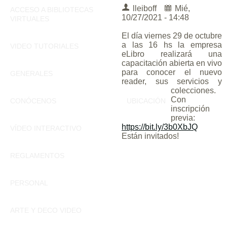
lleiboff
Mié,
ACCESO A BIBLIOTECAS
10/27/2021 - 14:48
VIRTUALES
El día viernes 29 de octubre
a las 16 hs la empresa
VIDEO TUTORIALES
eLibro realizará una
capacitación abierta en vivo
para conocer el nuevo
GENERALES
reader, sus servicios y
colecciones.
Con
CONÓCENOS
UBICACIÓN
inscripción
previa:
https://bit.ly/3b0XbJQ
VÍDEO INTERACTIVO
Están invitados!
REGLAMENTOS
PERSONAL
ARTE Y DECO VIDEO