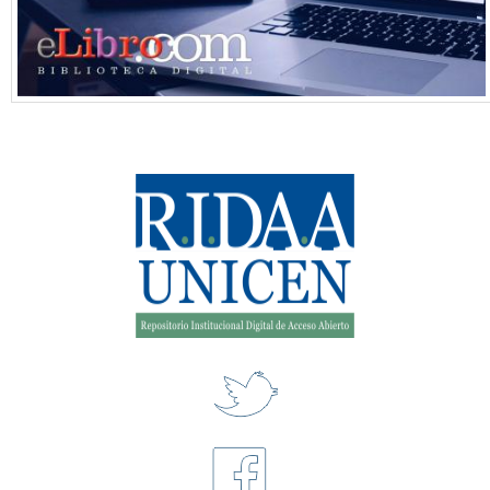
https://goo.gl/BTF3yu