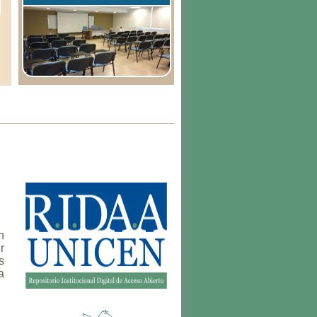
n
r
s
a