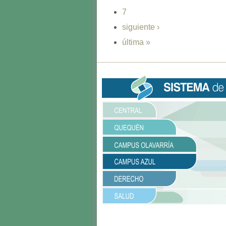
7
siguiente ›
última »