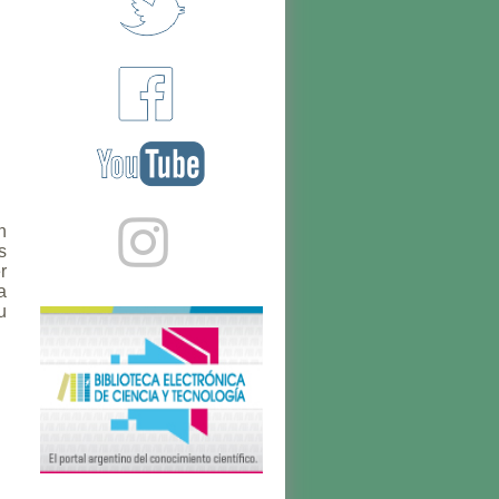
https://goo.gl/BTF3yu
n
s
r
a
u