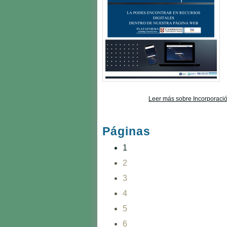
Leer más
sobre Incorporació
Páginas
1
2
3
4
5
6