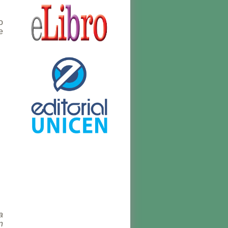
o
e
a
n